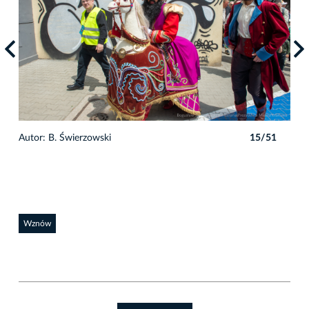
1
Autor: B. Świerzowski
15/51
Auto
Wznów