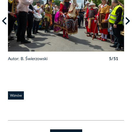
1
Autor: B. Świerzowski
5/51
Auto
Wznów