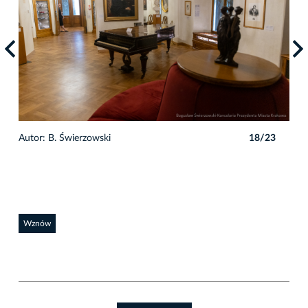
3
Autor: B. Świerzowski
18/23
Auto
Wznów