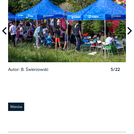
2
Autor: B. Świerzowski
5/22
Auto
Wznów