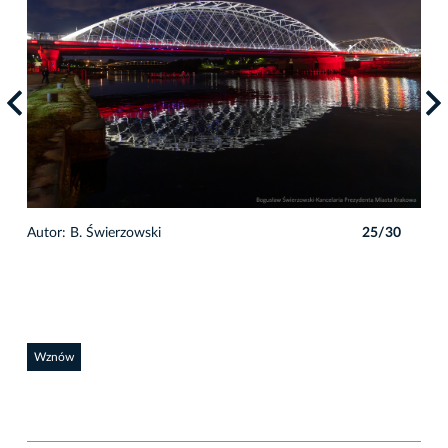
0
Autor: B. Świerzowski
25/30
Auto
Wznów