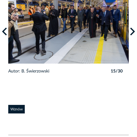
0
Autor: B. Świerzowski
15/30
Auto
Wznów