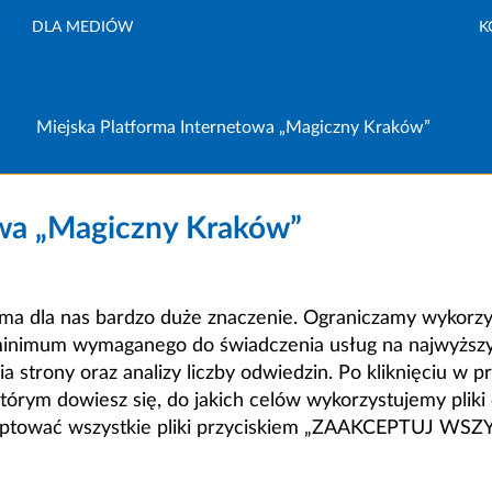
DLA MEDIÓW
K
Miejska Platforma Internetowa „Magiczny Kraków”
owa „Magiczny Kraków”
a dla nas bardzo duże znaczenie. Ograniczamy wykorzyst
minimum wymaganego do świadczenia usług na najwyższym
strony oraz analizy liczby odwiedzin. Po kliknięciu w pr
m dowiesz się, do jakich celów wykorzystujemy pliki c
ceptować wszystkie pliki przyciskiem „ZAAKCEPTUJ WS