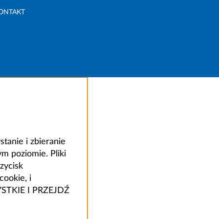
ONTAKT
anie i zbieranie
 poziomie. Pliki
zycisk
ookie, i
ZYSTKIE I PRZEJDŹ