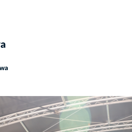
wa
owa