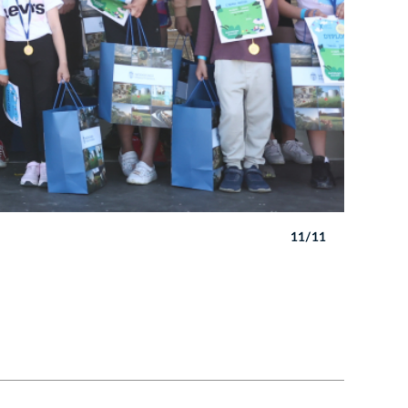
11/11
Autor: J. P