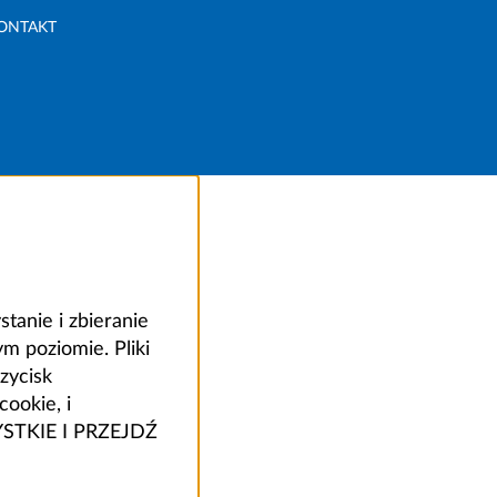
ONTAKT
anie i zbieranie
 poziomie. Pliki
zycisk
ookie, i
ZYSTKIE I PRZEJDŹ