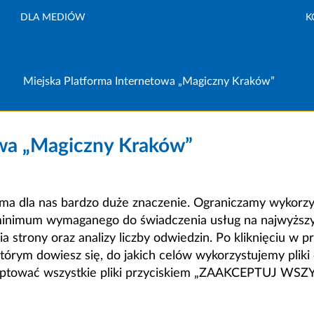
DLA MEDIÓW
K
Miejska Platforma Internetowa „Magiczny Kraków”
owa „Magiczny Kraków”
a dla nas bardzo duże znaczenie. Ograniczamy wykorzyst
minimum wymaganego do świadczenia usług na najwyższym
strony oraz analizy liczby odwiedzin. Po kliknięciu w pr
m dowiesz się, do jakich celów wykorzystujemy pliki c
ceptować wszystkie pliki przyciskiem „ZAAKCEPTUJ WS