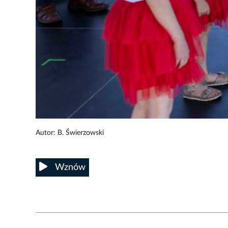
11/17
Autor: B. Świerzowski
Wznów