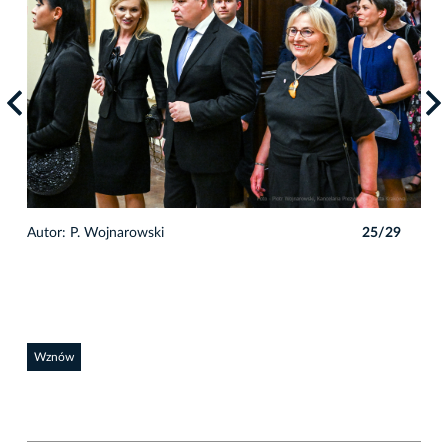
9
Autor: P. Wojnarowski
25/29
Auto
Wznów