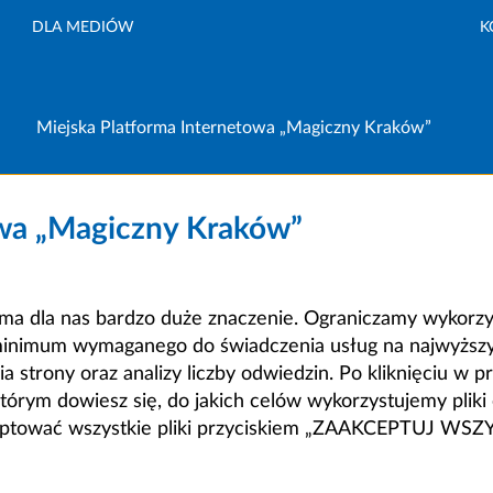
DLA MEDIÓW
K
Miejska Platforma Internetowa „Magiczny Kraków”
owa „Magiczny Kraków”
a dla nas bardzo duże znaczenie. Ograniczamy wykorzyst
minimum wymaganego do świadczenia usług na najwyższym
strony oraz analizy liczby odwiedzin. Po kliknięciu w pr
m dowiesz się, do jakich celów wykorzystujemy pliki c
ceptować wszystkie pliki przyciskiem „ZAAKCEPTUJ WS