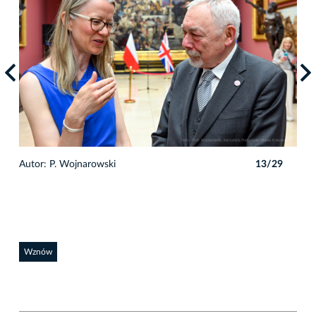
9
Autor: P. Wojnarowski
13/29
Auto
Wznów