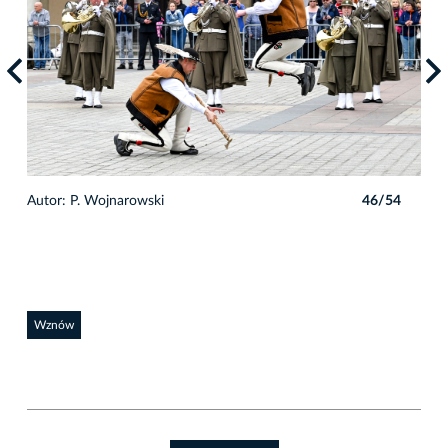
4
Autor: P. Wojnarowski
46/54
Auto
Wznów