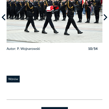
4
Autor: P. Wojnarowski
10/54
Auto
Wznów