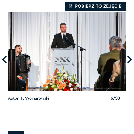
IE
POBIERZ TO ZDJĘCIE
0
Autor: P. Wojnarowski
6/30
Auto