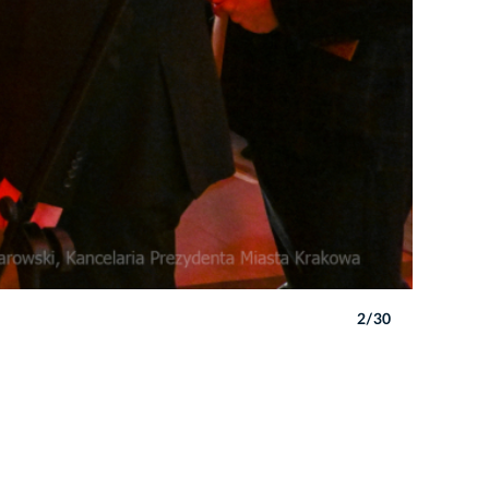
2/30
Autor: P. 