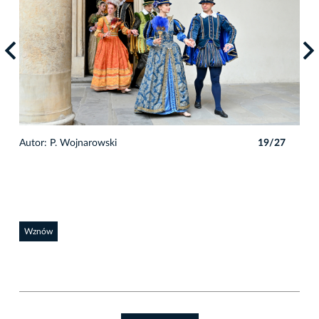
7
Autor: P. Wojnarowski
19/27
Auto
Wznów