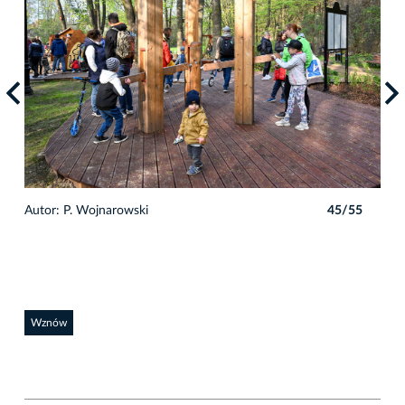
5
Autor: P. Wojnarowski
45/55
Auto
Wznów