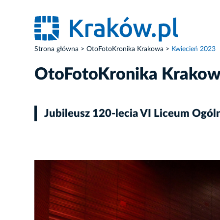
Strona główna
OtoFotoKronika Krakowa
Kwiecień 2023
OtoFotoKronika Krako
Jubileusz 120-lecia VI Liceum Ogó
ZDJĘCIE