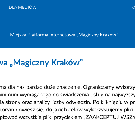
DLA MEDIÓW
K
Miejska Platforma Internetowa „Magiczny Kraków”
owa „Magiczny Kraków”
a dla nas bardzo duże znaczenie. Ograniczamy wykorzyst
minimum wymaganego do świadczenia usług na najwyższym
strony oraz analizy liczby odwiedzin. Po kliknięciu w pr
m dowiesz się, do jakich celów wykorzystujemy pliki c
ceptować wszystkie pliki przyciskiem „ZAAKCEPTUJ WS