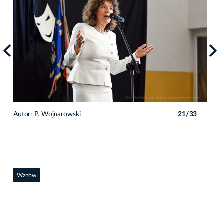
3
Autor: P. Wojnarowski
21/33
Auto
Wznów