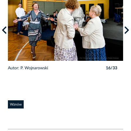
3
Autor: P. Wojnarowski
16/33
Auto
Wznów