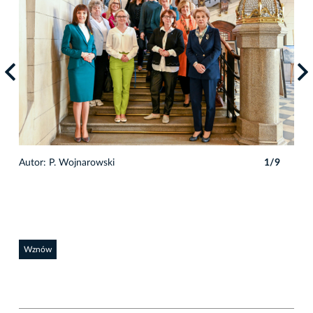
Autor: P. Wojnarowski
1/9
Auto
Wznów