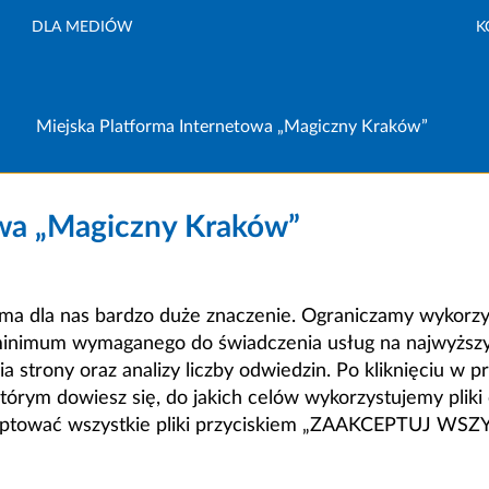
DLA MEDIÓW
K
Miejska Platforma Internetowa „Magiczny Kraków”
owa „Magiczny Kraków”
a dla nas bardzo duże znaczenie. Ograniczamy wykorzyst
minimum wymaganego do świadczenia usług na najwyższym
strony oraz analizy liczby odwiedzin. Po kliknięciu w pr
m dowiesz się, do jakich celów wykorzystujemy pliki c
ceptować wszystkie pliki przyciskiem „ZAAKCEPTUJ WS