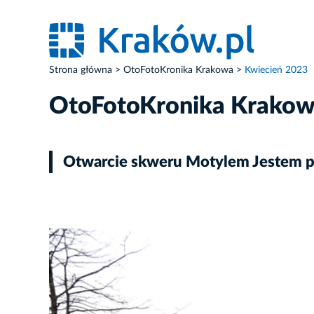
Strona główna
OtoFotoKronika Krakowa
Kwiecień 2023
OtoFotoKronika Krako
Otwarcie skweru Motylem Jestem prz
ZDJĘCIE