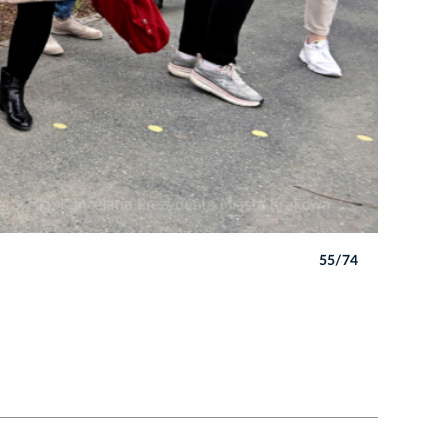
55/74
Autor: P. 