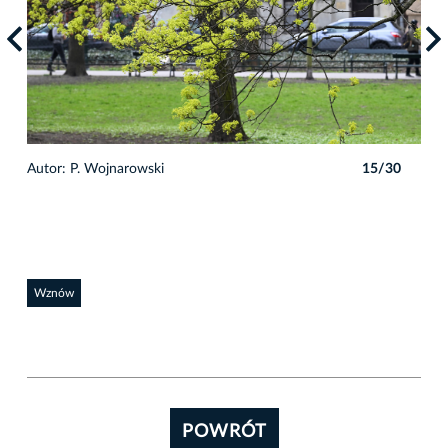
0
Autor: P. Wojnarowski
15/30
Auto
Wznów
POWRÓT