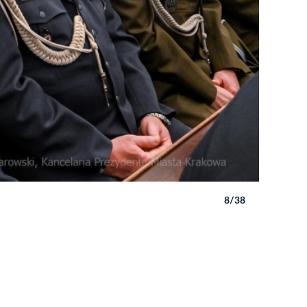
8/38
Autor: P. 