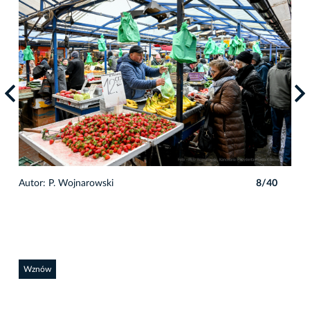
0
Autor: P. Wojnarowski
8/40
Auto
Wznów