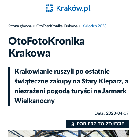
Strona główna
OtoFotoKronika Krakowa
Kwiecień 2023
OtoFotoKronika
Krakowa
Krakowianie ruszyli po ostatnie
świąteczne zakupy na Stary Kleparz, a
niezrażeni pogodą turyści na Jarmark
Wielkanocny
Data: 2023-04-07
IE
POBIERZ TO ZDJĘCIE