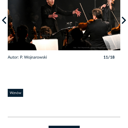
8
Autor: P. Wojnarowski
11/18
Auto
Wznów