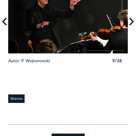
8
Autor: P. Wojnarowski
9/18
Auto
Wznów