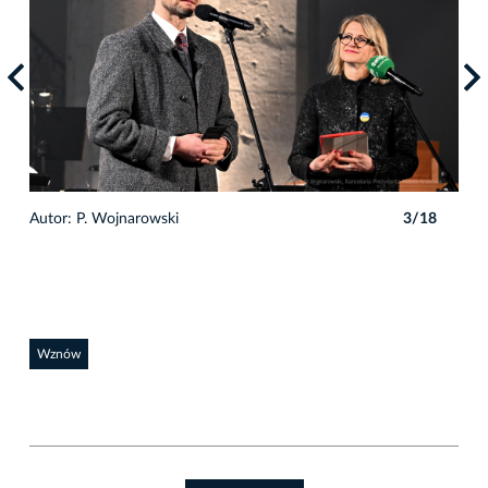
8
Autor: P. Wojnarowski
3/18
Auto
Wznów