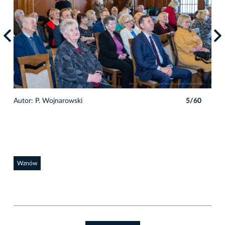
0
Autor: P. Wojnarowski
5/60
Auto
Wznów