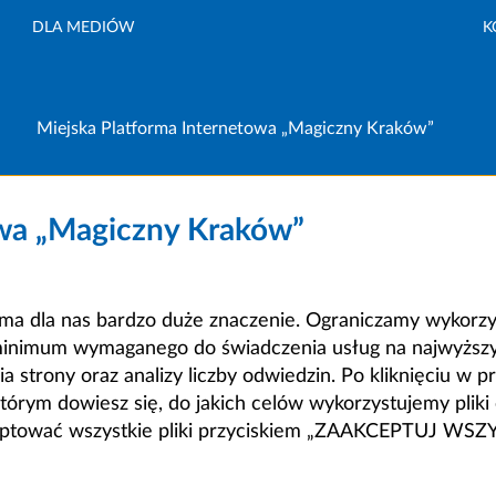
DLA MEDIÓW
K
Miejska Platforma Internetowa „Magiczny Kraków”
owa „Magiczny Kraków”
a dla nas bardzo duże znaczenie. Ograniczamy wykorzyst
minimum wymaganego do świadczenia usług na najwyższym
strony oraz analizy liczby odwiedzin. Po kliknięciu w pr
m dowiesz się, do jakich celów wykorzystujemy pliki c
ceptować wszystkie pliki przyciskiem „ZAAKCEPTUJ WS