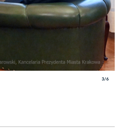
3/6
Autor: P. 