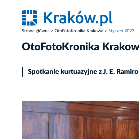
Strona główna
OtoFotoKronika Krakowa
Styczeń 2023
OtoFotoKronika Krako
Spotkanie kurtuazyjne z J. E. Ram
ZDJĘCIE