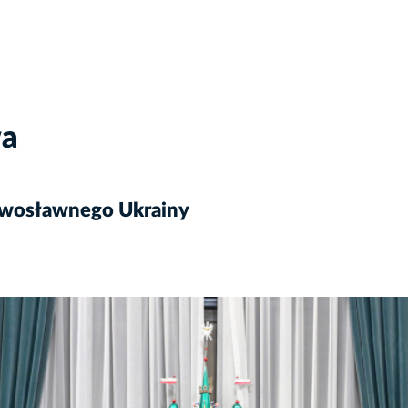
wa
rawosławnego Ukrainy