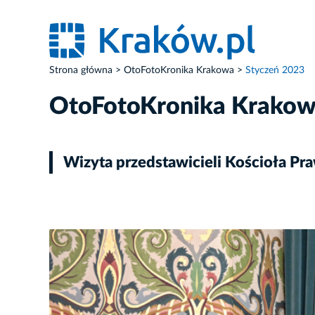
Strona główna
OtoFotoKronika Krakowa
Styczeń 2023
OtoFotoKronika Krako
Wizyta przedstawicieli Kościoła P
ZDJĘCIE