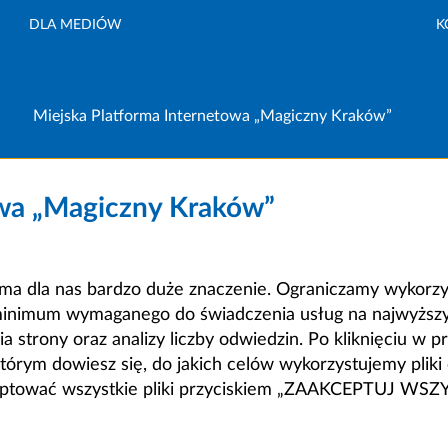
DLA MEDIÓW
K
Miejska Platforma Internetowa „Magiczny Kraków”
owa „Magiczny Kraków”
a dla nas bardzo duże znaczenie. Ograniczamy wykorzyst
minimum wymaganego do świadczenia usług na najwyższym
strony oraz analizy liczby odwiedzin. Po kliknięciu w pr
m dowiesz się, do jakich celów wykorzystujemy pliki c
ceptować wszystkie pliki przyciskiem „ZAAKCEPTUJ WS