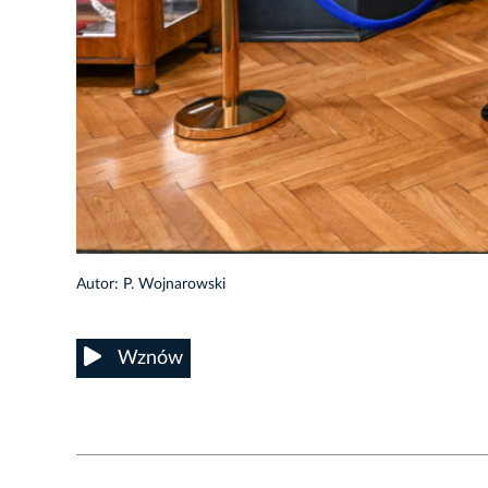
6/7
Autor: P. Wojnarowski
Wznów