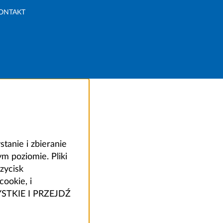
ONTAKT
anie i zbieranie
 poziomie. Pliki
zycisk
ookie, i
ZYSTKIE I PRZEJDŹ