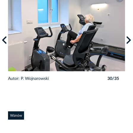
5
Autor: P. Wojnarowski
30/35
Auto
Wznów