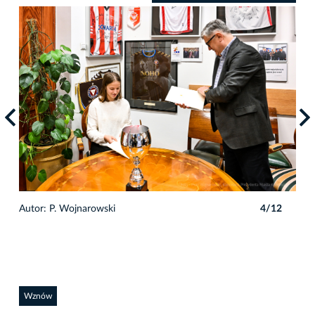
2
Autor: P. Wojnarowski
4/12
Auto
Wznów