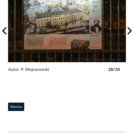
4
Autor: P. Wojnarowski
28/34
Auto
Wznów