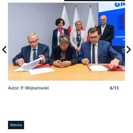
1
Autor: P. Wojnarowski
6/11
Auto
Wznów