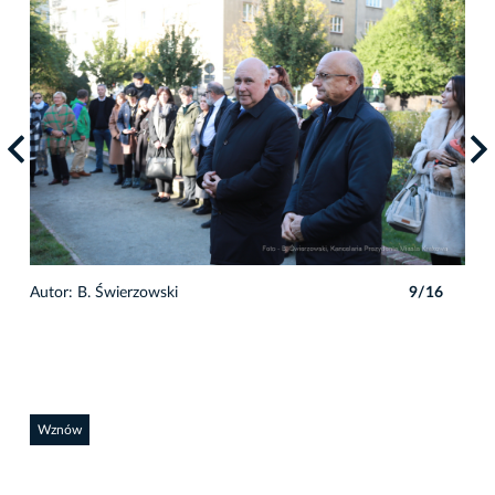
6
Autor: B. Świerzowski
9/16
Auto
Wznów