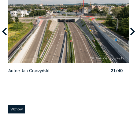
0
Autor: Jan Graczyński
21/40
Auto
Wznów