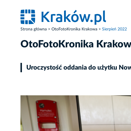
Strona główna
OtoFotoKronika Krakowa
Sierpień 2022
OtoFotoKronika Krako
Uroczystość oddania do użytku No
ZDJĘCIE