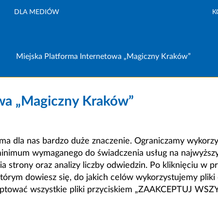
DLA MEDIÓW
K
Miejska Platforma Internetowa „Magiczny Kraków”
owa „Magiczny Kraków”
a dla nas bardzo duże znaczenie. Ograniczamy wykorzyst
minimum wymaganego do świadczenia usług na najwyższym
strony oraz analizy liczby odwiedzin. Po kliknięciu w pr
m dowiesz się, do jakich celów wykorzystujemy pliki c
ceptować wszystkie pliki przyciskiem „ZAAKCEPTUJ WS