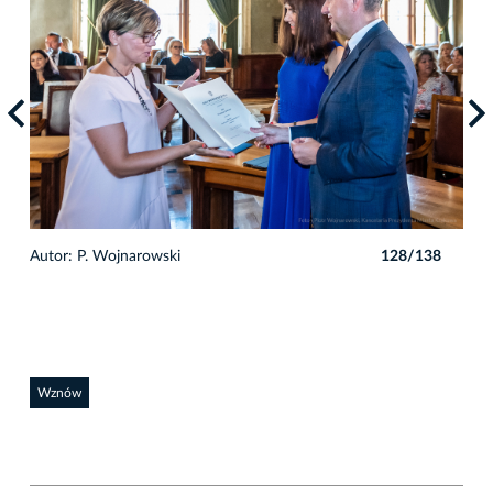
8
Autor: P. Wojnarowski
128/138
Auto
Wznów