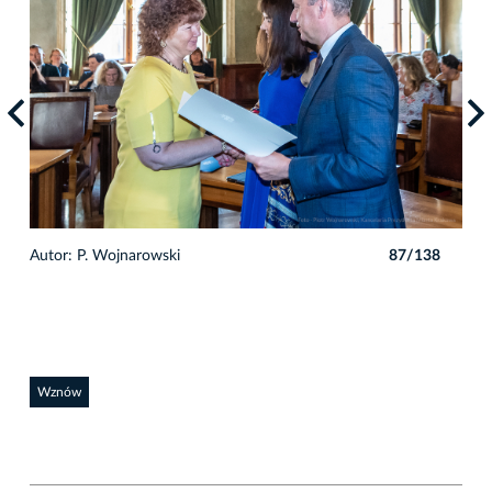
8
Autor: P. Wojnarowski
87/138
Auto
Wznów