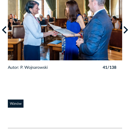
8
Autor: P. Wojnarowski
41/138
Auto
Wznów