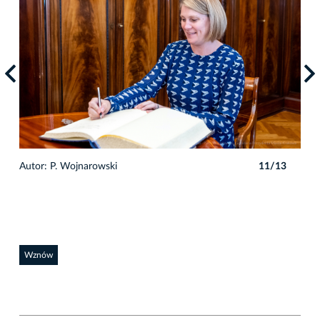
3
Autor: P. Wojnarowski
11/13
Auto
Wznów