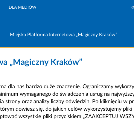
DLA MEDIÓW
K
Miejska Platforma Internetowa „Magiczny Kraków”
owa „Magiczny Kraków”
a dla nas bardzo duże znaczenie. Ograniczamy wykorzyst
minimum wymaganego do świadczenia usług na najwyższym
strony oraz analizy liczby odwiedzin. Po kliknięciu w pr
m dowiesz się, do jakich celów wykorzystujemy pliki c
ceptować wszystkie pliki przyciskiem „ZAAKCEPTUJ WS