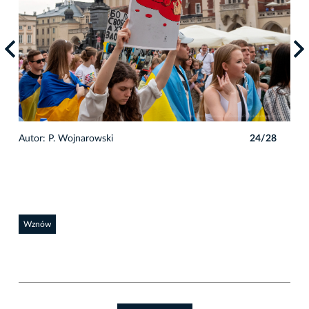
8
Autor: P. Wojnarowski
24/28
Auto
Wznów