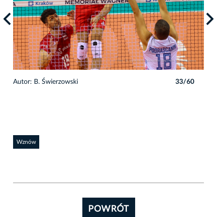
0
Autor: B. Świerzowski
33/60
Auto
Wznów
POWRÓT