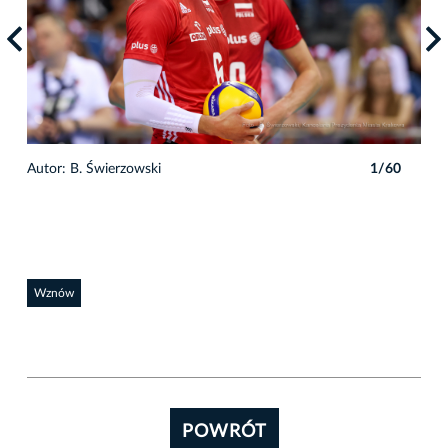
Autor: B. Świerzowski
1/60
Auto
Wznów
POWRÓT