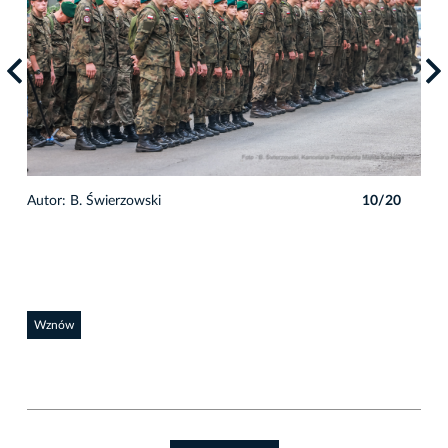
0
Autor: B. Świerzowski
10/20
Auto
Wznów