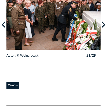
9
Autor: P. Wojnarowski
21/29
Auto
Wznów