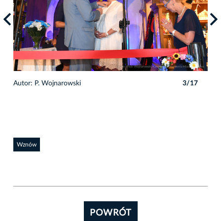
7
Autor: P. Wojnarowski
3/17
Auto
Wznów
POWRÓT