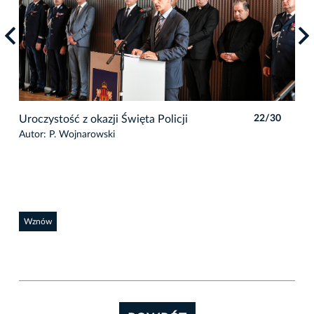
0
Uroczystość z okazji Święta Policji
22/30
Uro
Autor: P. Wojnarowski
Auto
Wznów